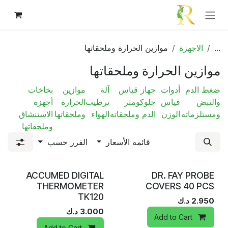
خطي للذهاب إلى المحتوى
...
الاجهزة
موازين الحرارة وملحقاتها
موازين الحرارة وملحقاتها
ضغط الدم
أدوات
جهاز قياس
آلة
موازين
بخاخات
والنبض
قياس
جلوكومتر
ترطيب
الحرارة
أجهزة
ومستلزماته
الوزن
الدم وملحقاته
الهواء
وملحقاتها
الاستنشاق
وملحقاتها
قائمه الأسعار
الفرز حسب
ACCUMED DIGITAL
DR. FAY PROBE
THERMOMETER
COVERS 40 PCS
TK120
2.950
د.ك
3.000
د.ك
Add to Cart
Add to Cart