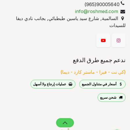
90005640(965)
info@roshmed.com
السالمية, شارع سيد ياسين طبطبائي, بجانب نادي ديفا
للسيدات
ندعم جميع طرق الدفع
(كي نت - فيزا - ماستر كارد - ديما)
أسعار في متناول الجميع
عمليات إرجاع ولا أسهل
شحن سريع