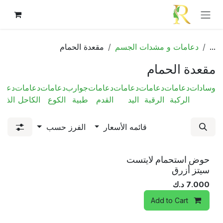
خطي للذهاب إلى المحتوى
...
دعامات و مشدات الجسم
مقعدة الحمام
مقعدة الحمام
وسادات
دعامات
دعامات
دعامات
دعامات
جوارب
دعامات
دعامات
دعام
الركبة
الرقبة
اليد
القدم
طبية
الكوع
الكاحل
الذرا
قائمه الأسعار
الفرز حسب
حوض استحمام لايتست
سيتز أزرق
7.000
د.ك
Add to Cart