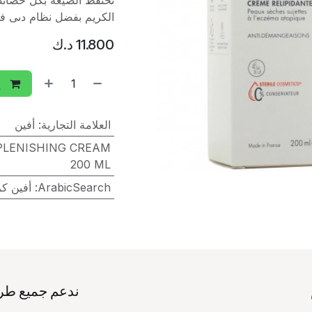
تحتفظ الصيغة بكل خصائصه
الكريم بفضل نظام دىى فى
11.800
د.ك
إ
العلامة التجارية
:
أفين
EPLENISHING CREAM
200 ML
ArabicSearch
:
أفين كريم زيراكالم 
ندعم جميع طر