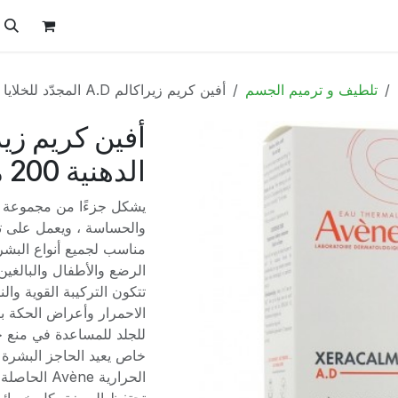
ل
الفيتامينات
تواصل معنا
المتجر
العروض
تلطيف و ترميم الجسم
أفين كريم زيراكالم A.D المجدّد للخلايا الدهنية 200 مل
الدهنية 200 مل
يشكل جزءًا من مجموعة زي
والحساسة ، ويعمل على تخ
مناسب لجميع أنواع البشرة
الرضع والأطفال والبالغين
تتكون التركيبة القوية وال
الاحمرار وأعراض الحكة ب
للجلد للمساعدة في منع ح
خاص يعيد الحاجز البشرة لل
الحرارية ne