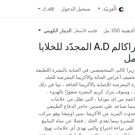
الْعَرَبيّة
تسجيل الدخول
د.ك
الدينار الكويتي
قائمه الأسعار:
أفين كريم زيراكالم A.D المجدّد للخلايا
را كالم، المتخصصين في العناية بالبشرة اللطيفة
فيف أعراض الحكة والأكزيما المعرضة للجلد.
 المعرضة للإصابة بالأكزيما الجافة ، بما في ذلك
 ، وسوف يترك كريم البشرة شعورًا بالهدوء .
ناعمة من اى مودليا ، التي تقلل من علامات
ينما تساعد على تحسين حاجز الدفاع الطبيعي
دوث المزيد من الأكزيما ،سير اوميجا وهو مركب
بشرة بينما يغذي الجلد ، فضلا عن مياه الينابيع
Avè الحاصلة على براءة اختراع والتي تهدئ أي علامات تهيج.