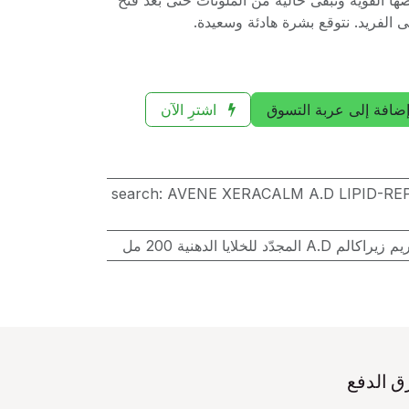
ا القوية وتبقى خالية من الملوثات حتى بعد فتح
 الفريد. نتوقع بشرة هادئة وسعيدة.
ضافة إلى عربة التسوق
اشترِ الآن
search
:
AVENE XERACALM A.D LIPID-R
A.D المجدّد للخلايا الدهنية 200 مل
ق الدفع