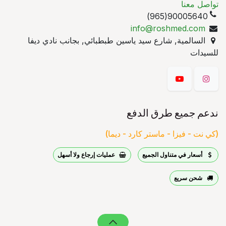
تواصل معنا
90005640(965)
info@roshmed.com
السالمية, شارع سيد ياسين طبطبائي, بجانب نادي ديفا
للسيدات
ندعم جميع طرق الدفع
(كي نت - فيزا - ماستر كارد - ديما)
أسعار في متناول الجميع
عمليات إرجاع ولا أسهل
شحن سريع