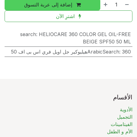
إضافة إلى عربة التسوق
اشترِ الآن
search
:
HELIOCARE 360 COLOR GEL OIL-FREE
BEIGE SPF50 50 ML
360هيليوكير جل اويل فري اس بى اف 50
:
ArabicSearch
الأقسام
الأدوية
التجميل
الفيتامينات
الأم و الطفل