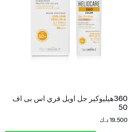
360هيليوكير جل اويل فري اس بى اف
50
19.500
د.ك