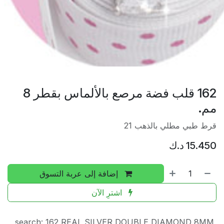
162 قلب فضة مرصع بالألماس بقطر 8
مم.
قرط طبي مطلي بالذهب 21
15.450
د.ك
إضافة إلى عربة التسوق
اشترِ الآن
search
:
162 REAL SILVER DOUBLE DIAMOND 8MM