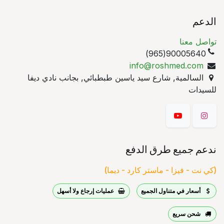
الدعم
تواصل معنا
90005640(965)
info@roshmed.com
السالمية, شارع سيد ياسين طبطبائي, بجانب نادي ديفا
للسيدات
ندعم جميع طرق الدفع
(كي نت - فيزا - ماستر كارد - ديما)
أسعار في متناول الجميع
عمليات إرجاع ولا أسهل
شحن سريع