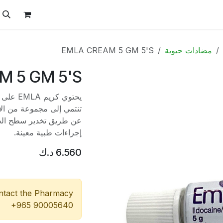
ل
الفيتامينات
تواصل معنا
المتجر
العروض
مضادات حيوية
EMLA CREAM 5 GM 5'S
M 5 GM 5'S
يحتوي ك
عن طريق تخدير سطح الجل
إجراءات طبية معينة.
6.560
د.ك
ontact the Pharmacy
+965 90005640