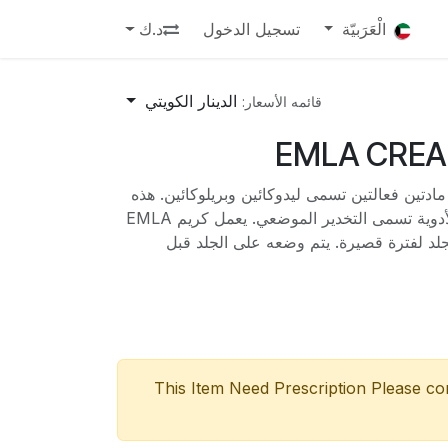
الْعَرَبيّة
تسجيل الدخول
د.ك
الدينار الكويتي
قائمه الأسعار:
EMLA CREA
ريم EMLA على مادتين فعالتين تسمى ليدوكائين وبريلوكائين. هذه
تنتمي إلى مجموعة من الأدوية تسمى التخدير الموضعي. يعمل كريم EMLA
د لفترة قصيرة. يتم وضعه على الجلد قبل
This Item Need Prescription Please c