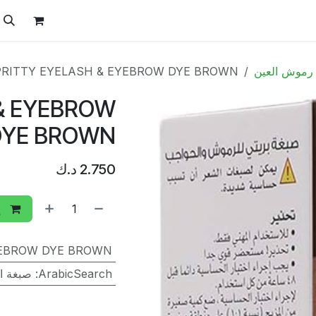
ل
الفيتامينات
تواصل معنا
المتجر
العروض
رموش العين
PRITTY EYELASH & EYEBROW DYE BROWN
 & EYEBROW
DYE BROWN
2.750
د.ك
إ
YEBROW DYE BROWN
ArabicSearch
:
صبغة ال