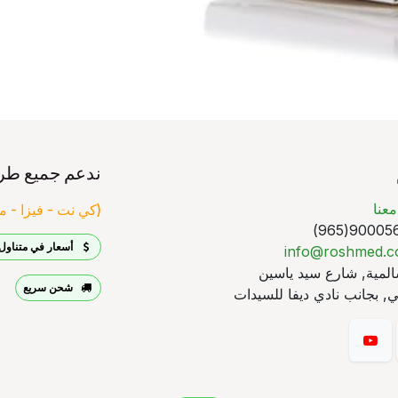
ندعم جميع طر
عنا
(كي نت - فيزا - ما
90005640
أسعار في متناول 
info@roshmed.
لمية, شارع سيد ياسين
شحن سريع
, بجانب نادي ديفا للسيدات