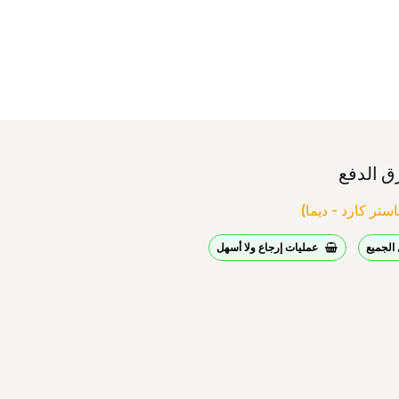
ق الدفع
ستر كارد - ديما)
الجميع
عمليات إرجاع ولا أسهل