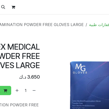
ل
الفيتامينات
تواصل معنا
المتجر
العروض
فازات طبية
AMINATION POWDER FREE GLOVES LARGE
X MEDICAL
WDER FREE
VES LARGE
3.650
د.ك
إ
TION POWDER FREE