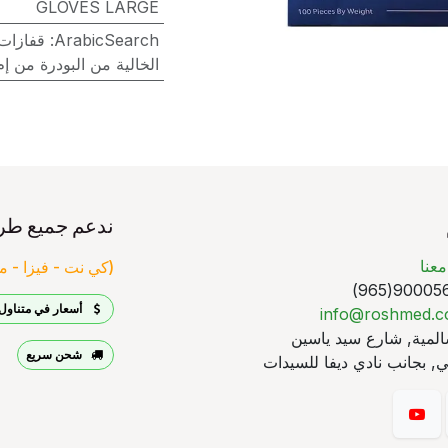
GLOVES LARGE
ArabicSearch
:
قفازات
الخالية من البودرة من إ
ندعم جميع طر
عنا
(كي نت - فيزا - ما
90005640
أسعار في متناول 
info@roshmed.
لمية, شارع سيد ياسين
شحن سريع
, بجانب نادي ديفا للسيدات