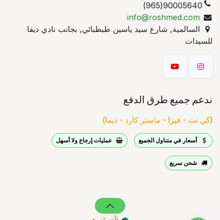
90005640(965)
info@roshmed.com
السالمية, شارع سيد ياسين طبطبائي, بجانب نادي ديفا
للسيدات
ندعم جميع طرق الدفع
(كي نت - فيزا - ماستر كارد - ديما)
أسعار في متناول الجميع
عمليات إرجاع ولا أسهل
شحن سريع