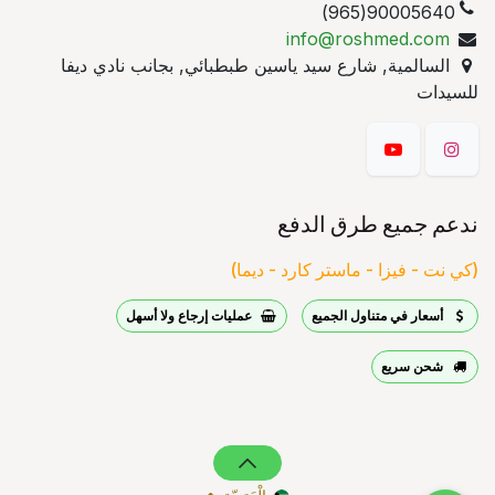
90005640(965)
info@roshmed.com
السالمية, شارع سيد ياسين طبطبائي, بجانب نادي ديفا
للسيدات
ندعم جميع طرق الدفع
(كي نت - فيزا - ماستر كارد - ديما)
أسعار في متناول الجميع
عمليات إرجاع ولا أسهل
شحن سريع