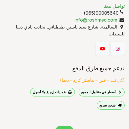
تواصل معنا
90005640(965)
info@roshmed.com
السالمية, شارع سيد ياسين طبطبائي, بجانب نادي ديفا
للسيدات
ندعم جميع طرق الدفع
(كي نت - فيزا - ماستر كارد - ديما)
أسعار في متناول الجميع
عمليات إرجاع ولا أسهل
شحن سريع