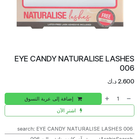
EYE CANDY NATURALISE LASHES
006
2.600
د.ك
إضافة إلى عربة التسوق
اشترِ الآن
search
:
EYE CANDY NATURALISE LASHES 006
ArabicSearch
:
رموش آي كاندي ناتشوراليز 006