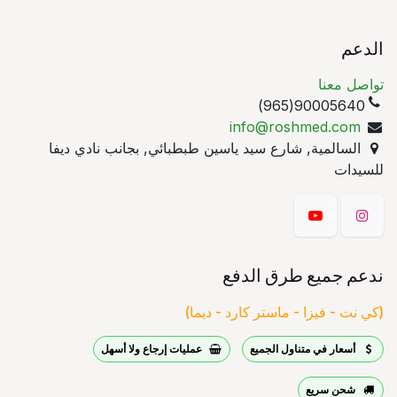
الدعم
تواصل معنا
90005640(965)
info@roshmed.com
السالمية, شارع سيد ياسين طبطبائي, بجانب نادي ديفا
للسيدات
ندعم جميع طرق الدفع
(كي نت - فيزا - ماستر كارد - ديما)
أسعار في متناول الجميع
عمليات إرجاع ولا أسهل
شحن سريع