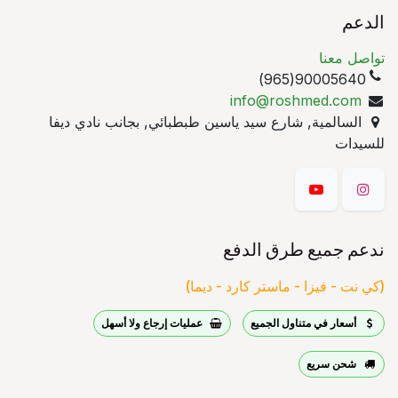
الدعم
تواصل معنا
90005640(965)
info@roshmed.com
السالمية, شارع سيد ياسين طبطبائي, بجانب نادي ديفا
للسيدات
ندعم جميع طرق الدفع
(كي نت - فيزا - ماستر كارد - ديما)
أسعار في متناول الجميع
عمليات إرجاع ولا أسهل
شحن سريع