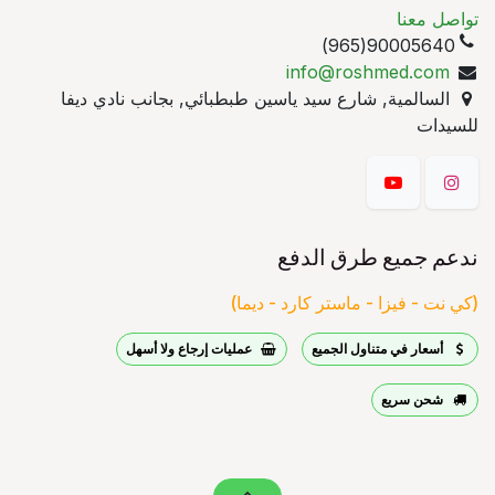
تواصل معنا
90005640(965)
info@roshmed.com
السالمية, شارع سيد ياسين طبطبائي, بجانب نادي ديفا
للسيدات
ندعم جميع طرق الدفع
(كي نت - فيزا - ماستر كارد - ديما)
أسعار في متناول الجميع
عمليات إرجاع ولا أسهل
شحن سريع