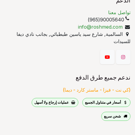
الدعم
تواصل معنا
90005640(965)
info@roshmed.com
السالمية, شارع سيد ياسين طبطبائي, بجانب نادي ديفا
للسيدات
ندعم جميع طرق الدفع
(كي نت - فيزا - ماستر كارد - ديما)
أسعار في متناول الجميع
عمليات إرجاع ولا أسهل
شحن سريع