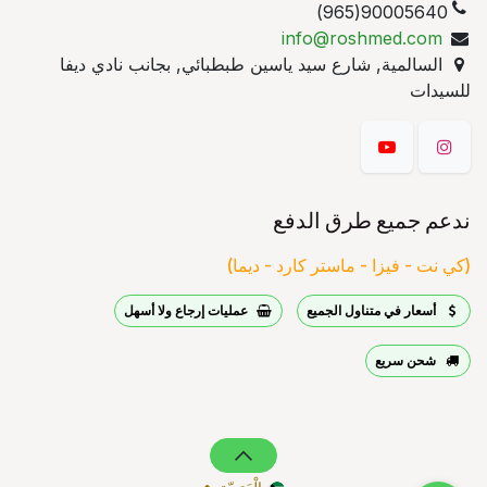
90005640(965)
info@roshmed.com
السالمية, شارع سيد ياسين طبطبائي, بجانب نادي ديفا
للسيدات
ندعم جميع طرق الدفع
(كي نت - فيزا - ماستر كارد - ديما)
أسعار في متناول الجميع
عمليات إرجاع ولا أسهل
شحن سريع