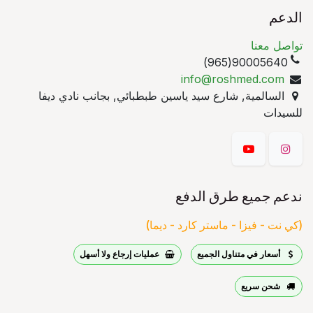
الدعم
تواصل معنا
90005640(965)
info@roshmed.com
السالمية, شارع سيد ياسين طبطبائي, بجانب نادي ديفا
للسيدات
ندعم جميع طرق الدفع
(كي نت - فيزا - ماستر كارد - ديما)
أسعار في متناول الجميع
عمليات إرجاع ولا أسهل
شحن سريع