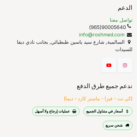
الدعم
تواصل معنا
90005640(965)
info@roshmed.com
السالمية, شارع سيد ياسين طبطبائي, بجانب نادي ديفا
للسيدات
ندعم جميع طرق الدفع
(كي نت - فيزا - ماستر كارد - ديما)
أسعار في متناول الجميع
عمليات إرجاع ولا أسهل
شحن سريع