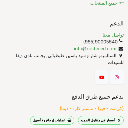
جميع المنتجات
الدعم
تواصل معنا
90005640(965)
info@roshmed.com
السالمية, شارع سيد ياسين طبطبائي, بجانب نادي ديفا
للسيدات
ندعم جميع طرق الدفع
(كي نت - فيزا - ماستر كارد - ديما)
أسعار في متناول الجميع
عمليات إرجاع ولا أسهل