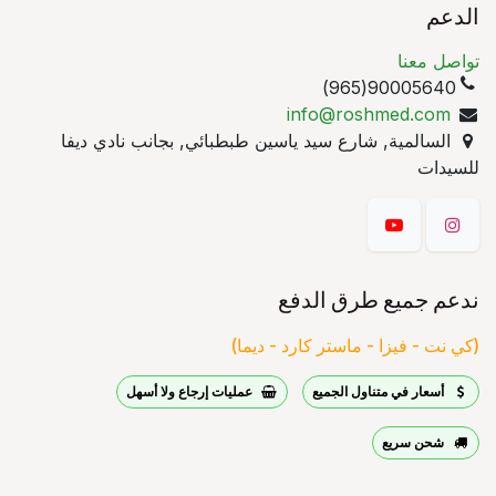
الدعم
تواصل معنا
90005640(965)
info@roshmed.com
السالمية, شارع سيد ياسين طبطبائي, بجانب نادي ديفا
للسيدات
ندعم جميع طرق الدفع
(كي نت - فيزا - ماستر كارد - ديما)
أسعار في متناول الجميع
عمليات إرجاع ولا أسهل
شحن سريع