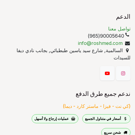
الدعم
تواصل معنا
90005640(965)
info@roshmed.com
السالمية, شارع سيد ياسين طبطبائي, بجانب نادي ديفا
للسيدات
ندعم جميع طرق الدفع
(كي نت - فيزا - ماستر كارد - ديما)
أسعار في متناول الجميع
عمليات إرجاع ولا أسهل
شحن سريع