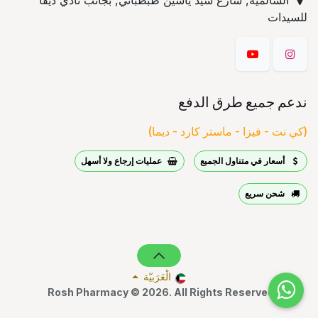
السالمية, شارع سيد ياسين طبطبائي, بجانب نادي ديفا
للسيدات
ندعم جميع طرق الدفع
(كي نت - فيزا - ماستر كارد - ديما)
أسعار في متناول الجميع
عمليات إرجاع ولا أسهل
شحن سريع
الْعَرَبيّة
Rosh Pharmacy © 2026. All Rights Reserved