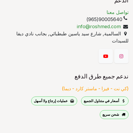
الدعم
تواصل معنا
90005640(965)
info@roshmed.com
السالمية, شارع سيد ياسين طبطبائي, بجانب نادي ديفا
للسيدات
ندعم جميع طرق الدفع
(كي نت - فيزا - ماستر كارد - ديما)
أسعار في متناول الجميع
عمليات إرجاع ولا أسهل
شحن سريع