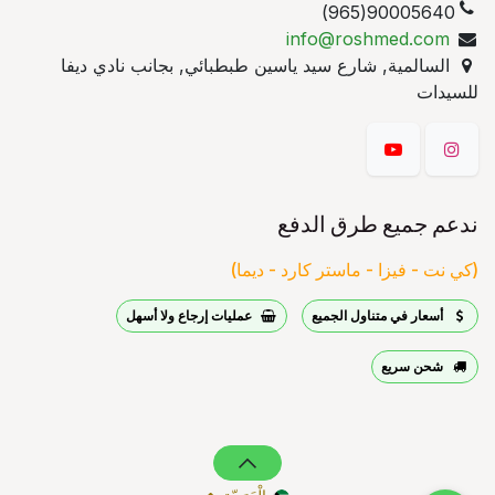
90005640(965)
info@roshmed.com
السالمية, شارع سيد ياسين طبطبائي, بجانب نادي ديفا
للسيدات
ندعم جميع طرق الدفع
(كي نت - فيزا - ماستر كارد - ديما)
أسعار في متناول الجميع
عمليات إرجاع ولا أسهل
شحن سريع