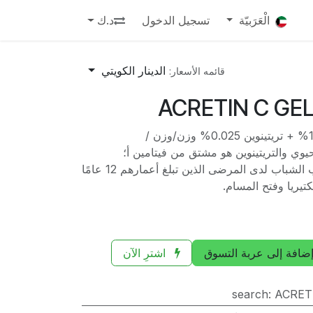
الْعَرَبيّة
تسجيل الدخول
د.ك
الدينار الكويتي
قائمه الأسعار:
ACRETIN C GE
فوسفات كليندامايسين 1.2% + تريتينوين 0.025% وزن/وزن /
يوي والتريتينوين هو مشتق من فيتامين أ؛
ويستخدمان معًا لعلاج حب الشباب لدى المرضى الذين تبلغ أعمارهم 12 عامًا
تيريا وفتح المسام.
ضافة إلى عربة التسوق
اشترِ الآن
search
:
ACRET