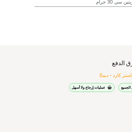
ن سي 30 جرام
ق الدفع
ستر كارد - ديما)
الجميع
عمليات إرجاع ولا أسهل