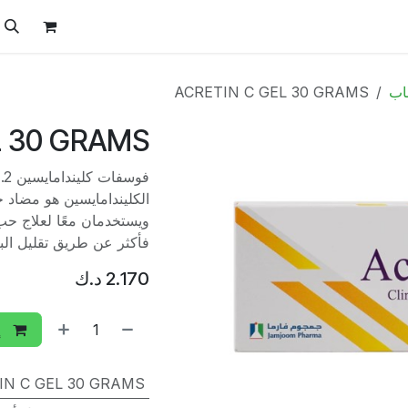
ل
الفيتامينات
تواصل معنا
المتجر
العروض
اب
ACRETIN C GEL 30 GRAMS
L 30 GRAMS
الكليندامايسين هو مضاد ح
فأكثر عن طريق تقليل البك
2.170
د.ك
إ
IN C GEL 30 GRAMS