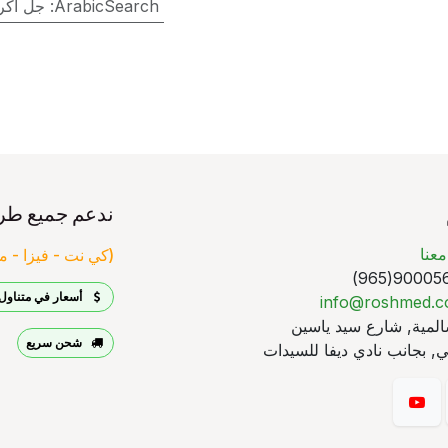
ArabicSearch
:
جل أكريتي
ندعم جميع طر
عنا
(كي نت - فيزا - ما
90005640
أسعار في متناول 
info@roshmed.
لمية, شارع سيد ياسين
شحن سريع
, بجانب نادي ديفا للسيدات