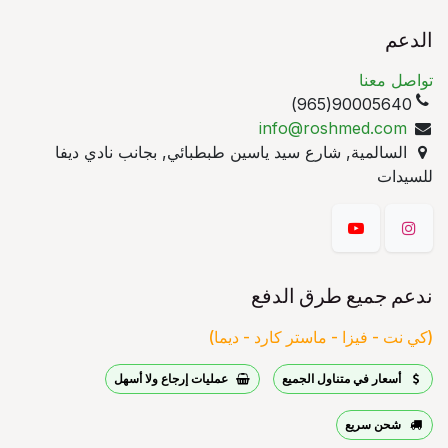
الدعم
تواصل معنا
90005640(965)
info@roshmed.com
السالمية, شارع سيد ياسين طبطبائي, بجانب نادي ديفا
للسيدات
ندعم جميع طرق الدفع
(كي نت - فيزا - ماستر كارد - ديما)
أسعار في متناول الجميع
عمليات إرجاع ولا أسهل
شحن سريع