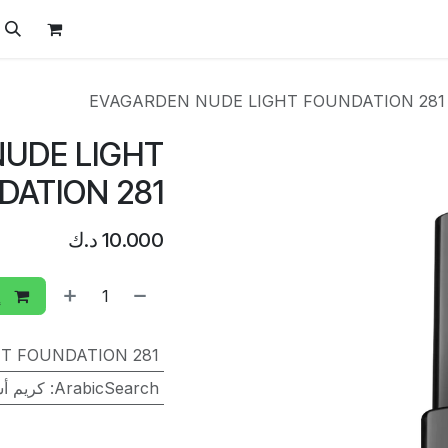
ل
الفيتامينات
تواصل معنا
المتجر
العروض
EVAGARDEN NUDE LIGHT FOUNDATION 281
UDE LIGHT
DATION 281
10.000
د.ك
إ
T FOUNDATION 281
ArabicSearch
:
كريم أس