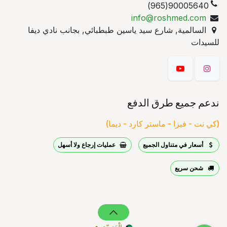
90005640(965)
info@roshmed.com
السالمية, شارع سيد ياسين طبطبائي, بجانب نادي ديفا
للسيدات
ندعم جميع طرق الدفع
(كي نت - فيزا - ماستر كارد - ديما)
أسعار في متناول الجميع
عمليات إرجاع ولا أسهل
شحن سريع