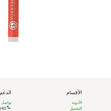
الأقسام
الدعم
الأدوية
تواصل م
التجميل
(965)