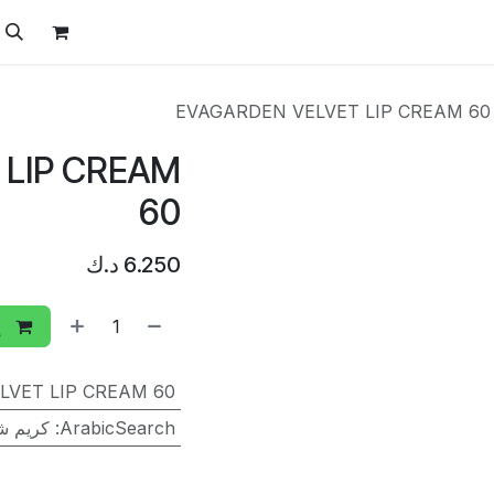
ل
الفيتامينات
تواصل معنا
المتجر
العروض
EVAGARDEN VELVET LIP CREAM 60
 LIP CREAM
60
6.250
د.ك
إ
LVET LIP CREAM 60
ArabicSearch
:
كريم شف