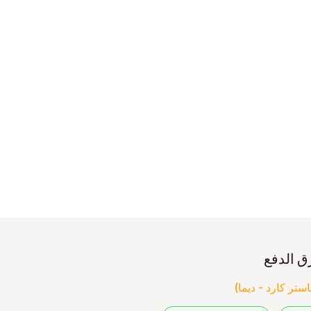
ق الدفع
ستر كارد - ديما)