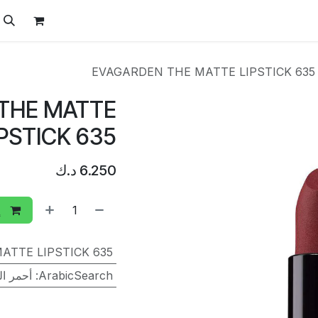
ل
الفيتامينات
تواصل معنا
المتجر
العروض
EVAGARDEN THE MATTE LIPSTICK 635
THE MATTE
IPSTICK 635
6.250
د.ك
إ
ATTE LIPSTICK 635
ArabicSearch
:
أحمر الش