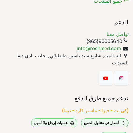
جميع المنتجات
الدعم
تواصل معنا
90005640(965)
info@roshmed.com
السالمية, شارع سيد ياسين طبطبائي, بجانب نادي ديفا
للسيدات
ندعم جميع طرق الدفع
(كي نت - فيزا - ماستر كارد - ديما)
أسعار في متناول الجميع
عمليات إرجاع ولا أسهل