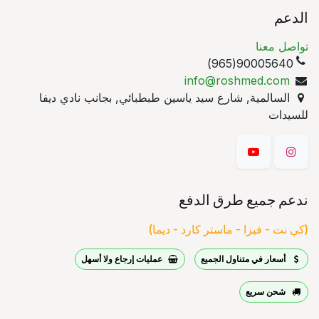
الدعم
تواصل معنا
90005640(965)
info@roshmed.com
السالمية, شارع سيد ياسين طبطبائي, بجانب نادي ديفا
للسيدات
ندعم جميع طرق الدفع
(كي نت - فيزا - ماستر كارد - ديما)
أسعار في متناول الجميع
عمليات إرجاع ولا أسهل
شحن سريع