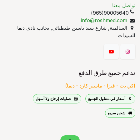
تواصل معنا
90005640(965)
info@roshmed.com
السالمية, شارع سيد ياسين طبطبائي, بجانب نادي ديفا
للسيدات
ندعم جميع طرق الدفع
(كي نت - فيزا - ماستر كارد - ديما)
أسعار في متناول الجميع
عمليات إرجاع ولا أسهل
شحن سريع