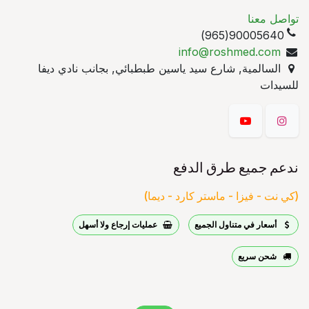
تواصل معنا
90005640(965)
info@roshmed.com
السالمية, شارع سيد ياسين طبطبائي, بجانب نادي ديفا
للسيدات
ندعم جميع طرق الدفع
(كي نت - فيزا - ماستر كارد - ديما)
أسعار في متناول الجميع
عمليات إرجاع ولا أسهل
شحن سريع