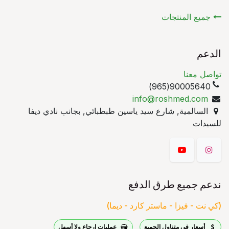
جميع المنتجات
الدعم
تواصل معنا
90005640(965)
info@roshmed.com
السالمية, شارع سيد ياسين طبطبائي, بجانب نادي ديفا
للسيدات
ندعم جميع طرق الدفع
(كي نت - فيزا - ماستر كارد - ديما)
أسعار في متناول الجميع
عمليات إرجاع ولا أسهل