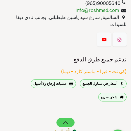
90005640(965)
info@roshmed.com
السالمية, شارع سيد ياسين طبطبائي, بجانب نادي ديفا
للسيدات
ندعم جميع طرق الدفع
(كي نت - فيزا - ماستر كارد - ديما)
أسعار في متناول الجميع
عمليات إرجاع ولا أسهل
شحن سريع