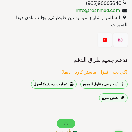
90005640(965)
info@roshmed.com
السالمية, شارع سيد ياسين طبطبائي, بجانب نادي ديفا
للسيدات
ندعم جميع طرق الدفع
(كي نت - فيزا - ماستر كارد - ديما)
أسعار في متناول الجميع
عمليات إرجاع ولا أسهل
شحن سريع