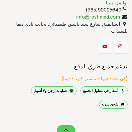
تواصل معنا
90005640(965)
info@roshmed.com
السالمية, شارع سيد ياسين طبطبائي, بجانب نادي ديفا
للسيدات
ندعم جميع طرق الدفع
(كي نت - فيزا - ماستر كارد - ديما)
أسعار في متناول الجميع
عمليات إرجاع ولا أسهل
شحن سريع