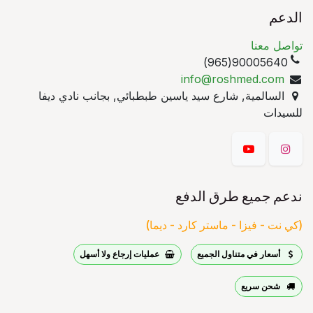
الدعم
تواصل معنا
90005640(965)
info@roshmed.com
السالمية, شارع سيد ياسين طبطبائي, بجانب نادي ديفا
للسيدات
ندعم جميع طرق الدفع
(كي نت - فيزا - ماستر كارد - ديما)
أسعار في متناول الجميع
عمليات إرجاع ولا أسهل
شحن سريع