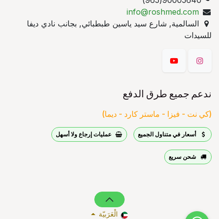
90005640(965)
info@roshmed.com
السالمية, شارع سيد ياسين طبطبائي, بجانب نادي ديفا
للسيدات
ندعم جميع طرق الدفع
(كي نت - فيزا - ماستر كارد - ديما)
أسعار في متناول الجميع
عمليات إرجاع ولا أسهل
شحن سريع
الْعَرَبيّة