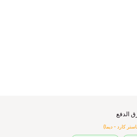
ق الدفع
ستر كارد - ديما)