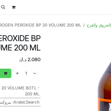
ل
الفيتامينات
تواصل معنا
المتجر
العروض
الحروق والقرح
ROGEN PEROXIDE BP 20 VOLUME 200 ML
EROXIDE BP
UME 200 ML
2.080
د.ك
إ
 20 VOLUME BOTL -
200 ML
ArabicSearch
:
بيروكسيد ال