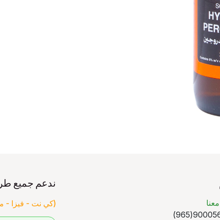
ندعم جميع طر
عنا
(كي نت - فيزا - ما
90005640