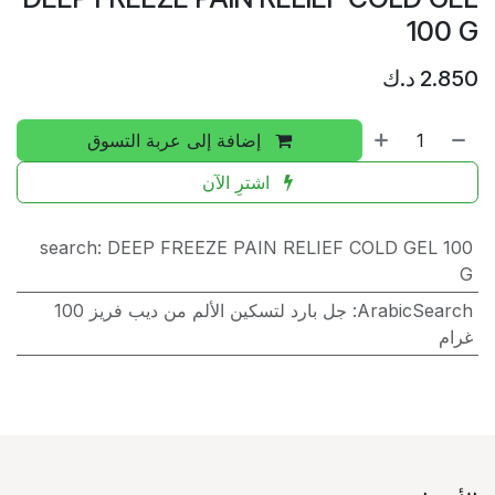
100 G
2.850
د.ك
إضافة إلى عربة التسوق
اشترِ الآن
search
:
DEEP FREEZE PAIN RELIEF COLD GEL 100
G
ArabicSearch
:
جل بارد لتسكين الألم من ديب فريز 100
غرام