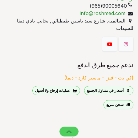
90005640(965)
info@roshmed.com
السالمية, شارع سيد ياسين طبطبائي, بجانب نادي ديفا
للسيدات
ندعم جميع طرق الدفع
(كي نت - فيزا - ماستر كارد - ديما)
أسعار في متناول الجميع
عمليات إرجاع ولا أسهل
شحن سريع