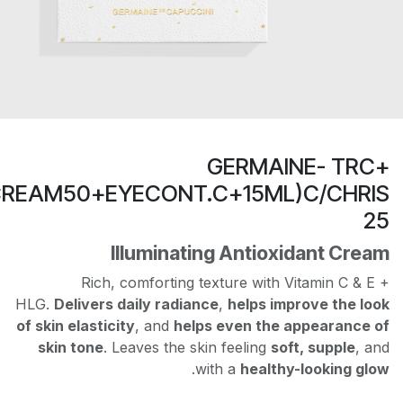
GERMAINE- TRC
(CREAM50+EYECONT.C+15ML)C/CHRI
2
Illuminating Antioxidant Crea
Rich, comforting texture with Vitamin C & E
HLG.
Delivers daily radiance
,
helps improve the lo
of skin elasticity
, and
helps even the appearance 
skin tone
. Leaves the skin feeling
soft, supple
, a
.
with a
healthy-looking gl