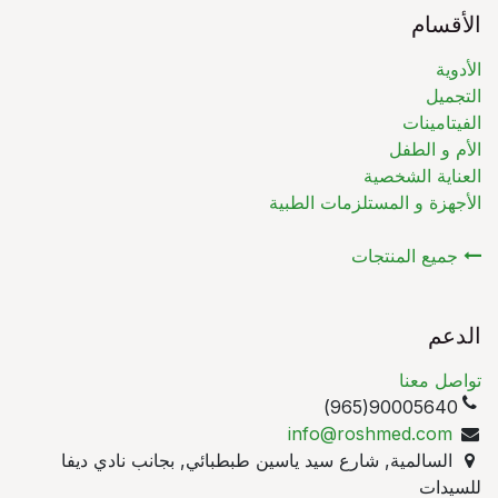
لأقسام
أدوية
تجميل
فيتامينات
أم و الطفل
عناية الشخصية
أجهزة و المستلزمات الطبية
جميع المنتجات
لدعم
اصل معنا
90005640(965)
info@roshmed.com
السالمية, شارع سيد ياسين طبطبائي, بجانب نادي ديفا
سيدات