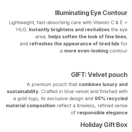
Illuminating Eye Contou
Lightweight, fast-absorbing care with Vitamin C & E
HLG.
Instantly brightens and revitalizes
the e
area,
helps soften the look of fine line
and
refreshes the appearance of tired lids
fo
a
more even-looking
contou
GIFT: Velvet pouc
A premium pouch that
combines luxury a
sustainability
. Crafted in blue velvet and finished wi
a gold logo, its exclusive design and
95% recycle
material composition
reflect a timeless, refined sen
.
of
responsible elegan
Holiday Gift Bo