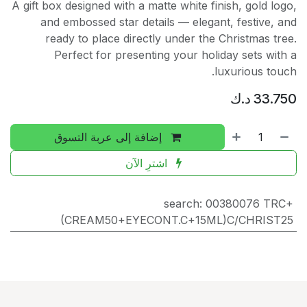
A gift box designed with a matte white finish, gold log
and embossed star details — elegant, festive, a
ready to place directly under the Christmas tre
Perfect for presenting your holiday sets with
luxurious touc
33.75
د.ك
إضافة إلى عربة التسوق
اشترِ الآن
search
:
00380076 TRC
(CREAM50+EYECONT.C+15ML)C/CHRIST2