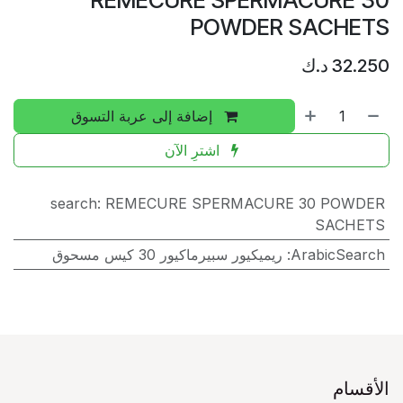
POWDER SACHETS
32.250
د.ك
إضافة إلى عربة التسوق
اشترِ الآن
search
:
REMECURE SPERMACURE 30 POWDER
SACHETS
ArabicSearch
:
ريميكيور سبيرماكيور 30 ​​كيس مسحوق
الأقسام