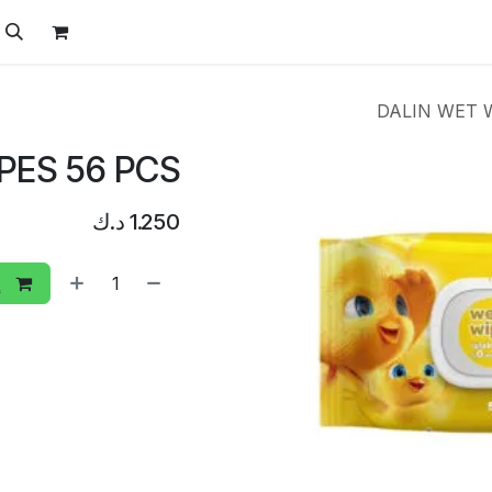
ل
الفيتامينات
تواصل معنا
المتجر
العروض
DALIN WET 
PES 56 PCS
1.250
د.ك
إ