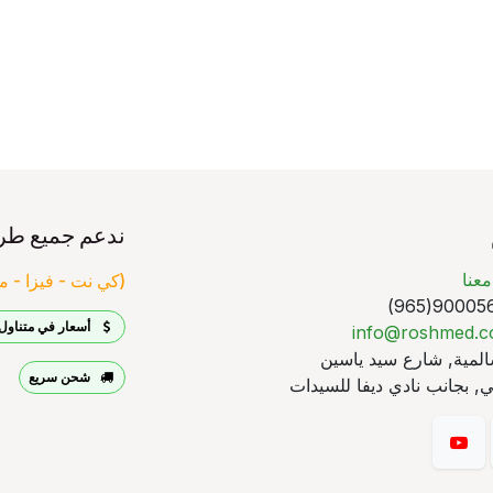
ندعم جميع طر
عنا
(كي نت - فيزا - ما
90005640
أسعار في متناول 
info@roshmed.
لمية, شارع سيد ياسين
شحن سريع
, بجانب نادي ديفا للسيدات