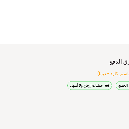
ق الدفع
ستر كارد - ديما)
الجميع
عمليات إرجاع ولا أسهل