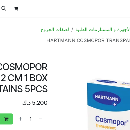
ل
الفيتامينات
تواصل معنا
المتجر
العروض
لأجهزة و المستلزمات الطبية
لصقات الجروح
HARTMANN COSMOPOR TRANSPARE
COSMOPOR
2 CM 1 BOX
AINS 5PCS
5.200
د.ك
إ