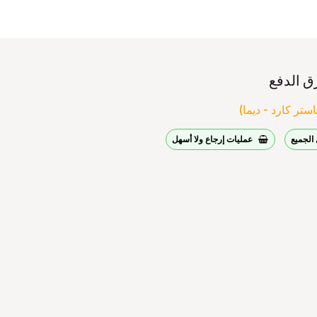
ق الدفع
ستر كارد - ديما)
الجميع
عمليات إرجاع ولا أسهل