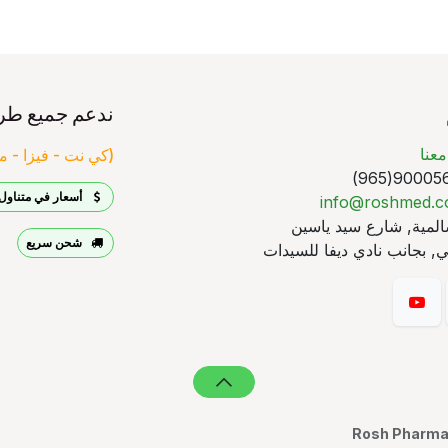
ندعم جميع طر
عنا
(كي نت - فيزا - ما
90005640
أسعار في متناول 
info@roshmed.
لمية, شارع سيد ياسين
شحن سريع
, بجانب نادي ديفا للسيدات
Rosh Pharmac