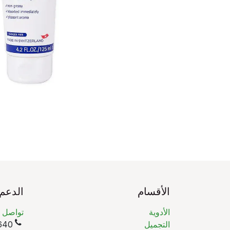
الأقسام
الدعم
الأدوية
تواصل م
التجميل
(965)