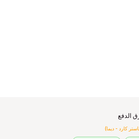
ق الدفع
ستر كارد - ديما)