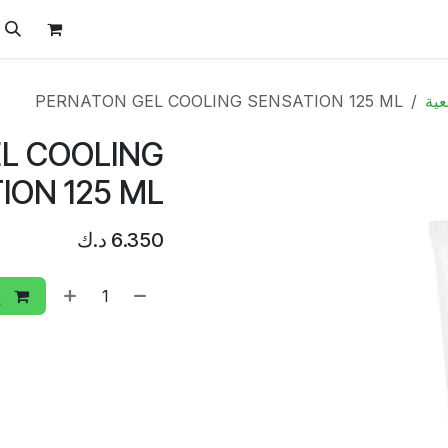
ل
الفيتامينات
تواصل معنا
المتجر
العروض
عية
PERNATON GEL COOLING SENSATION 125 ML
L COOLING
ION 125 ML
6.350
د.ك
إ