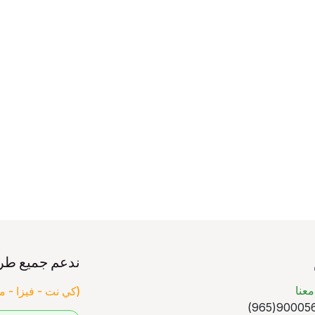
ندعم جميع طر
عنا
(كي نت - فيزا - ما
90005640